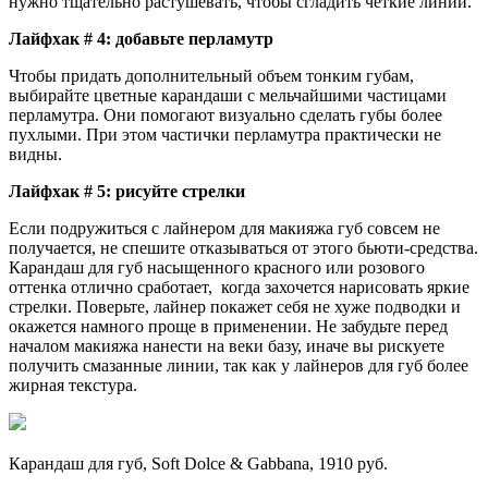
нужно тщательно растушевать, чтобы сгладить четкие линии.
Лайфхак # 4: добавьте перламутр
Чтобы придать дополнительный объем тонким губам,
выбирайте цветные карандаши с мельчайшими частицами
перламутра. Они помогают визуально сделать губы более
пухлыми. При этом частички перламутра практически не
видны.
Лайфхак # 5: рисуйте стрелки
Если подружиться с лайнером для макияжа губ совсем не
получается, не спешите отказываться от этого бьюти-средства.
Карандаш для губ насыщенного красного или розового
оттенка отлично сработает, когда захочется нарисовать яркие
стрелки. Поверьте, лайнер покажет себя не хуже подводки и
окажется намного проще в применении. Не забудьте перед
началом макияжа нанести на веки базу, иначе вы рискуете
получить смазанные линии, так как у лайнеров для губ более
жирная текстура.
Карандаш для губ, Soft Dolce & Gabbana, 1910 руб.