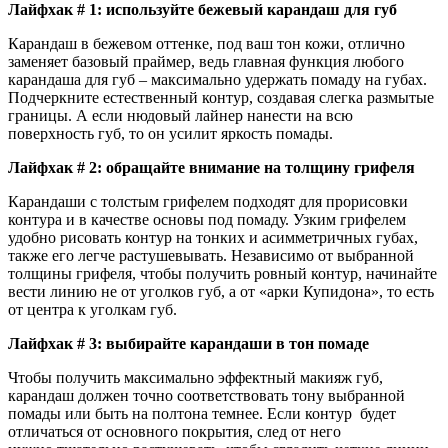
Лайфхак # 1: используйте бежевый карандаш для губ
Карандаш в бежевом оттенке, под ваш тон кожи, отлично
заменяет базовый праймер, ведь главная функция любого
карандаша для губ – максимально удержать помаду на губах.
Подчеркните естественный контур, создавая слегка размытые
границы. А если нюдовый лайнер нанести на всю
поверхность губ, то он усилит яркость помады.
Лайфхак # 2: обращайте внимание на толщину грифеля
Карандаши с толстым грифелем подходят для прорисовки
контура и в качестве основы под помаду. Узким грифелем
удобно рисовать контур на тонких и асимметричных губах,
также его легче растушевывать. Независимо от выбранной
толщины грифеля, чтобы получить ровный контур, начинайте
вести линию не от уголков губ, а от «арки Купидона», то есть
от центра к уголкам губ.
Лайфхак # 3: выбирайте карандаши в тон помаде
Чтобы получить максимально эффектный макияж губ,
карандаш должен точно соответствовать тону выбранной
помады или быть на полтона темнее. Если контур будет
отличаться от основного покрытия, след от него