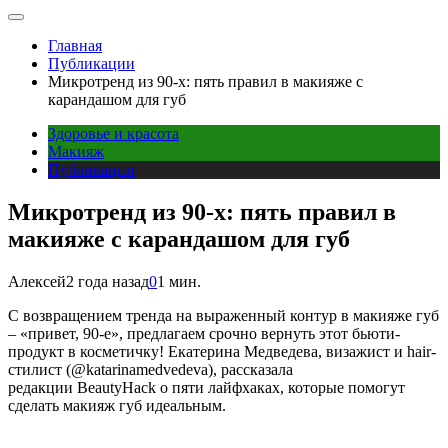
Главная
Публикации
Микротренд из 90-х: пять правил в макияже с
карандашом для губ
Здоровье и красота
Макияж
Публикации
Микротренд из 90-х: пять правил в
макияже с карандашом для губ
Алексей
2 года назад
0
1 мин.
С
возвращением тренда на выраженный контур в макияже губ
– «привет, 90-е», предлагаем срочно вернуть этот бьюти-
продукт в косметичку! Екатерина Медведева, визажист и hair-
стилист (@katarinamedvedeva), рассказала
редакции BeautyHack о пяти лайфхаках, которые помогут
сделать макияж губ идеальным.