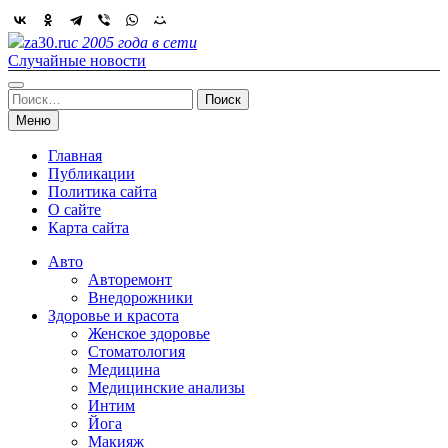
Skip
to
za30.ru
с 2005 года в сети
content
Случайные новости
Найти:
Меню
Главная
Публикации
Политика сайта
О сайте
Карта сайта
Авто
Авторемонт
Внедорожники
Здоровье и красота
Женское здоровье
Стоматология
Медицина
Медицинские анализы
Интим
Йога
Макияж