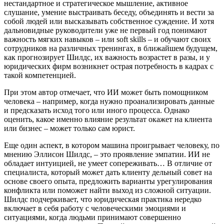
нестандартное и стратегическое мышление, активное
слушание, умение выстраивать беседу, объединять и вести за
собой людей или высказывать собственное суждение. И хотя
дальновидные руководители уже не первый год понимают
важность мягких навыков – или soft skills – и обучают своих
сотрудников на различных тренингах, в ближайшем будущем,
как прогнозирует Шилдс, их важность возрастет в разы, и у
юридических фирм возникнет острая потребность в кадрах с
такой компетенцией.
При этом автор отмечает, что ИИ может быть помощником
человека – например, когда нужно проанализировать данные
и предсказать исход того или иного процесса. Однако
оценить, какое именно влияние результат окажет на клиента
или бизнес – может только сам юрист.
Еще один аспект, в котором машина проигрывает человеку, по
мнению Эллисон Шилдс, – это проявление эмпатии. ИИ не
обладает интуицией, не умеет сопереживать… В отличие от
специалиста, который может дать клиенту дельный совет на
основе своего опыта, предложить варианты урегулирования
конфликта или поможет найти выход из сложной ситуации.
Шилдс подчеркивает, что юридическая практика нередко
включает в себя работу с человеческими эмоциями и
ситуациями, когда людьми принимают совершенно