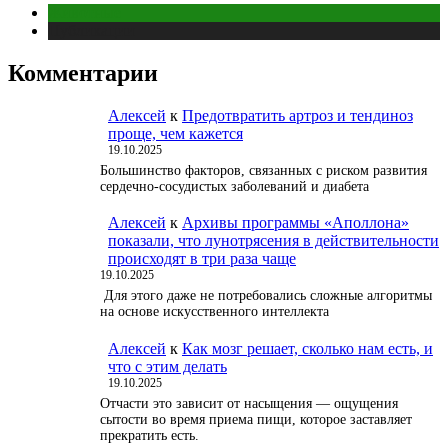
Животные
Публикации
Комментарии
Алексей
к
Предотвратить артроз и тендиноз
проще, чем кажется
19.10.2025
Большинство факторов, связанных с риском развития
сердечно-сосудистых заболеваний и диабета
Алексей
к
Архивы программы «Аполлона»
показали, что лунотрясения в действительности
происходят в три раза чаще
19.10.2025
Для этого даже не потребовались сложные алгоритмы
на основе искусственного интеллекта
Алексей
к
Как мозг решает, сколько нам есть, и
что с этим делать
19.10.2025
Отчасти это зависит от насыщения — ощущения
сытости во время приема пищи, которое заставляет
прекратить есть.