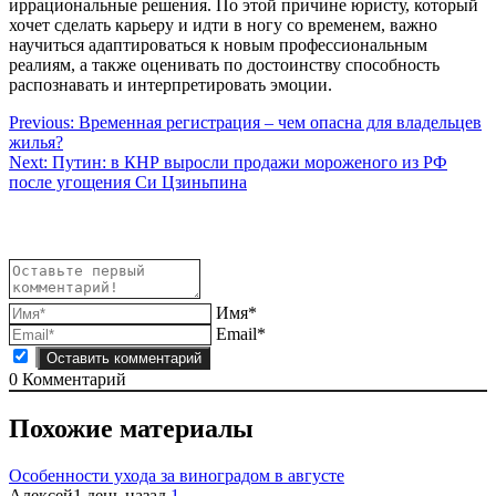
иррациональные решения. По этой причине юристу, который
хочет сделать карьеру и идти в ногу со временем, важно
научиться адаптироваться к новым профессиональным
реалиям, а также оценивать по достоинству способность
распознавать и интерпретировать эмоции.
Навигация
Previous:
Временная регистрация – чем опасна для владельцев
жилья?
по
Next:
Путин: в КНР выросли продажи мороженого из РФ
записям
после угощения Си Цзиньпина
Имя*
Email*
0
Комментарий
Похожие материалы
Особенности ухода за виноградом в августе
Алексей
1 день назад
1