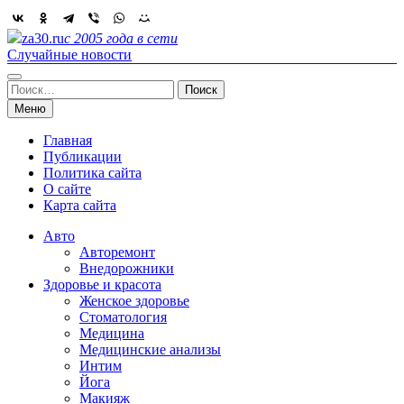
Skip
to
za30.ru
с 2005 года в сети
content
Случайные новости
Найти:
Меню
Главная
Публикации
Политика сайта
О сайте
Карта сайта
Авто
Авторемонт
Внедорожники
Здоровье и красота
Женское здоровье
Стоматология
Медицина
Медицинские анализы
Интим
Йога
Макияж