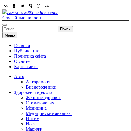
Skip
to
za30.ru
с 2005 года в сети
content
Случайные новости
Найти:
Меню
Главная
Публикации
Политика сайта
О сайте
Карта сайта
Авто
Авторемонт
Внедорожники
Здоровье и красота
Женское здоровье
Стоматология
Медицина
Медицинские анализы
Интим
Йога
Макияж