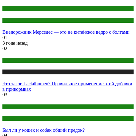
Авто
Внедорожники
Внедорожник Мерседес — это не китайское ведро с болтами
01
3 года назад
02
Мужской раздел
Публикации
Что такое Lactalbumen? Правильное применение этой добавки
в прикормках
03
Животные
Кошки
Был ли у кошек и собак общий предок?
04