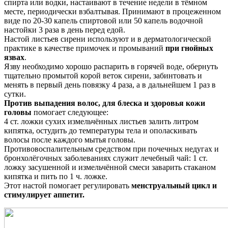
спирта или водки, настаивают в течение недели в тёмном
месте, периодически взбалтывая. Принимают в процеженном
виде по 20-30 капель спиртовой или 50 капель водочной
настойки 3 раза в день перед едой.
Настой листьев сирени используют и в дерматологической
практике в качестве примочек и промываний
при гнойных
язвах
.
Язву необходимо хорошо распарить в горячей воде, обернуть
тщательно промытой корой веток сирени, забинтовать и
менять в первый день повязку 4 раза, а в дальнейшем 1 раз в
сутки.
Против выпадения волос, для блеска и здоровья кожи
головы
помогает следующее:
4 ст. ложки сухих измельчённых листьев залить литром
кипятка, остудить до температуры тела и ополаскивать
волосы после каждого мытья головы.
Противовоспалительным средством при почечных недугах и
бронхолёгочных заболеваниях служит лечебный чай: 1 ст.
ложку засушенной и измельчённой смеси заварить стаканом
кипятка и пить по 1 ч. ложке.
Этот настой помогает регулировать
менструальный цикл и
стимулирует аппетит.