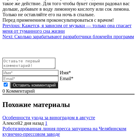
такое же действие. Для того чтобы букет сирени радовал вас
дольше, добавьте в воду лимонную кислоту или сок лимона.
Только не оставляйте его на ночь в спальне.
Перед применением проконсультироваться с врачом!
Навигация
Previous:
Кажется, я зависим от музыки — только она спасает
меня от туманного сна жизни
по
Next:
Сколько зарабатывают разработчики блокчейн программ
записям
Имя*
Email*
0
Комментарий
Похожие материалы
Особенности ухода за виноградом в августе
Алексей
2 дня назад
1
Роботизированная линия пресса запущена на Челябинском
кузнечно-прессовом заводе