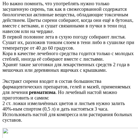
Но важно помнить, что употреблять нужно только
засушенную сирень, так как в свежесорванной содержатся
биологически активные вещества, обладающие токсичным
действием. Цветы сирени собирают, когда они ещё в бутонах,
вместе с ветками, и сушат связанными в пучки в тени под
навесом или на чердаке.
В первой половине лета в сухую погоду собирают листья.
Сушат их, разложив тонким слоем в тени либо в сушилке при
температуре от 40 до 60 градусов.
Кора в качестве лечебного средства годится только с молодых
стеблей, иногда её собирают вместе с листьями.
Хранят такие заготовки для лекарственных средств 2 года в
мешочках или деревянных ящичках с крышками.
Экстракт сирени входит в состав большинства
фармацевтических препаратов, гелей и мазей, применяемых
для лечения
ревматизма
. Но лечебный настой можно
приготовить и самим:
2 ст. ложки измельчённых цветов и листьев нужно залить
40%-ным спиртом (0,5 л) и дать настояться 3 часа.
Использовать настой для компресса или растирания больных
суставов.