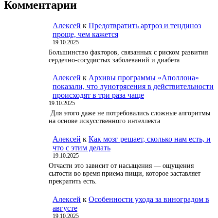
Комментарии
Алексей
к
Предотвратить артроз и тендиноз
проще, чем кажется
19.10.2025
Большинство факторов, связанных с риском развития
сердечно-сосудистых заболеваний и диабета
Алексей
к
Архивы программы «Аполлона»
показали, что лунотрясения в действительности
происходят в три раза чаще
19.10.2025
Для этого даже не потребовались сложные алгоритмы
на основе искусственного интеллекта
Алексей
к
Как мозг решает, сколько нам есть, и
что с этим делать
19.10.2025
Отчасти это зависит от насыщения — ощущения
сытости во время приема пищи, которое заставляет
прекратить есть.
Алексей
к
Особенности ухода за виноградом в
августе
19.10.2025