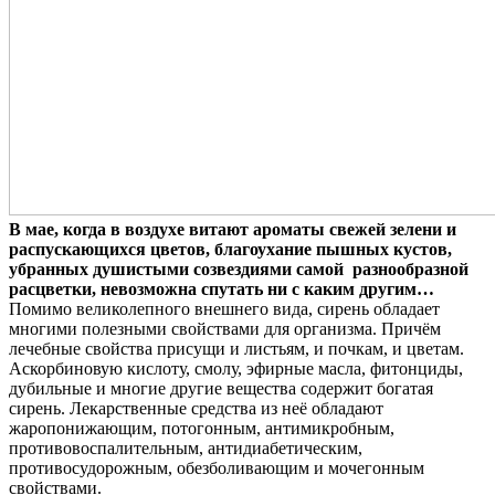
В мае, когда в воздухе витают ароматы свежей зелени и
распускающихся цветов, благоухание пышных кустов,
убранных душистыми созвездиями самой разнообразной
расцветки, невозможна спутать ни с каким другим…
Помимо великолепного внешнего вида, сирень обладает
многими полезными свойствами для организма. Причём
лечебные свойства присущи и листьям, и почкам, и цветам.
Аскорбиновую кислоту, смолу, эфирные масла, фитонциды,
дубильные и многие другие вещества содержит богатая
сирень. Лекарственные средства из неё обладают
жаропонижающим, потогонным, антимикробным,
противовоспалительным, антидиабетическим,
противосудорожным, обезболивающим и мочегонным
свойствами.