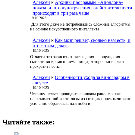
Алексей
к
Архивы программы «Аполлона»
показали, что лунотрясения в действительности
происходят в три раза чаще
19.10.2025
Для этого даже не потребовались сложные алгоритмы
на основе искусственного интеллекта
Алексей
к
Как мозг решает, сколько нам есть, и
что с этим делать
19.10.2025
Отчасти это зависит от насыщения — ощущения
сытости во время приема пищи, которое заставляет
прекратить есть.
Алексей
к
Особенности ухода за виноградом в
августе
19.10.2025
Чеканку нельзя проводить слишком рано, так как
на оставленной части лозы из спящих почек начинают
усиленно образовываться побеги.
Читайте также: