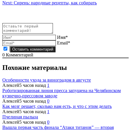
по
Next:
Сирень: народные рецепты, как собирать
записям
Имя*
Email*
0
Комментарий
Похожие материалы
Особенности ухода за виноградом в августе
Алексей
5 часов назад
1
Роботизированная линия пресса запущена на Челябинском
кузнечно-прессовом заводе
Алексей
5 часов назад
0
Как мозг решает, сколько нам есть, и что с этим делать
Алексей
5 часов назад
1
Пчелиная пыльца
Алексей
5 часов назад
0
Вышла первая часть финала “Атаки титанов” — вторая