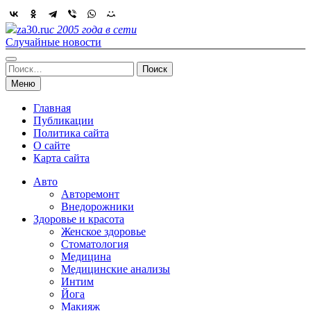
Skip
to
za30.ru
с 2005 года в сети
content
Случайные новости
Найти:
Меню
Главная
Публикации
Политика сайта
О сайте
Карта сайта
Авто
Авторемонт
Внедорожники
Здоровье и красота
Женское здоровье
Стоматология
Медицина
Медицинские анализы
Интим
Йога
Макияж