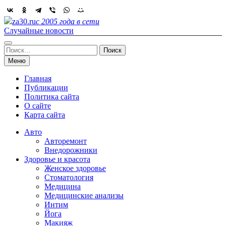
Skip
to
za30.ru
с 2005 года в сети
content
Случайные новости
Найти:
Меню
Главная
Публикации
Политика сайта
О сайте
Карта сайта
Авто
Авторемонт
Внедорожники
Здоровье и красота
Женское здоровье
Стоматология
Медицина
Медицинские анализы
Интим
Йога
Макияж