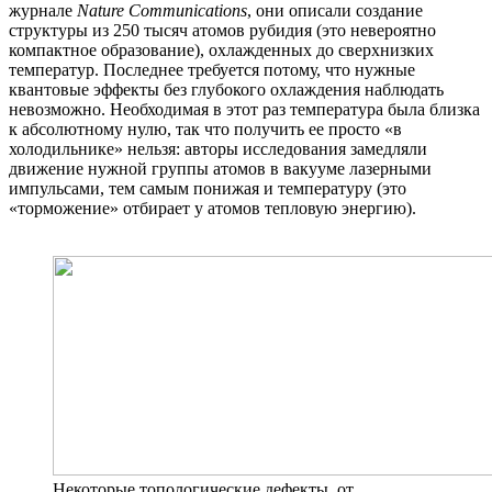
журнале
Nature Communications
, они описали создание
структуры из 250 тысяч атомов рубидия (это невероятно
компактное образование), охлажденных до сверхнизких
температур. Последнее требуется потому, что нужные
квантовые эффекты без глубокого охлаждения наблюдать
невозможно. Необходимая в этот раз температура была близка
к абсолютному нулю, так что получить ее просто «в
холодильнике» нельзя: авторы исследования замедляли
движение нужной группы атомов в вакууме лазерными
импульсами, тем самым понижая и температуру (это
«торможение» отбирает у атомов тепловую энергию).
Некоторые топологические дефекты, от