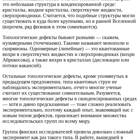
это небольшая структура в конденсированной среде:
кристаллы, жидкие кристаллы, сверхтекучие жидкости,
сверхпроводники. Считается, что подобные структуры могли
существовать и куда более крупными, но в ранней Вселенной
(впрочем, ряд физиков в этом сомневаются).
Топологические дефекты бывают разными — скажем,
нульмерными (точечными). Такими называют монополи и
скирмионы. Одномерные (линейные) — это квантованные
вихри в сверхтекучих жидкостях и сверхпроводниках (вихри
Абрикосова), а также вихри в кристаллах (дислокации или
потоки вакансий).
Остальные топологические дефекты, кроме упомянутых в
предыдущем предложении, типа квантовых струн не
наблюдались экспериментально, отчего многие ученые
считают их существование сомнительным. Разумеется,
многие топологические дефекты в сконденсированных средах
— хотя и давно предсказанные — тоже сложно реализовать
экспериментально, поэтому каждый опыт, знакомящий нас с
новым типом дефектов, привлекает внимание множества
исследовательских групп по всему миру.
Группа финских исследователей провела довольно сложный
эксперимент как раз такого типа. В работе, вышедшей в