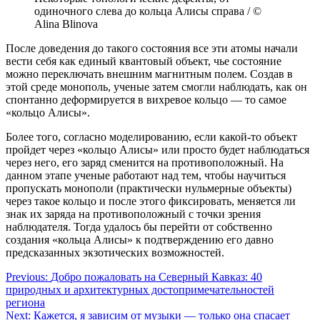
одиночного слева до кольца Алисы справа / ©
Alina Blinova
После доведения до такого состояния все эти атомы начали
вести себя как единый квантовый объект, чье состояние
можно переключать внешним магнитным полем. Создав в
этой среде монополь, ученые затем смогли наблюдать, как он
спонтанно деформируется в вихревое кольцо — то самое
«кольцо Алисы».
Более того, согласно моделированию, если какой-то объект
пройдет через «кольцо Алисы» или просто будет наблюдаться
через него, его заряд сменится на противоположный. На
данном этапе ученые работают над тем, чтобы научиться
пропускать монополи (практически нульмерные объекты)
через такое кольцо и после этого фиксировать, меняется ли
знак их заряда на противоположный с точки зрения
наблюдателя. Тогда удалось бы перейти от собственно
создания «кольца Алисы» к подтверждению его давно
предсказанных экзотических возможностей.
Навигация
Previous:
Добро пожаловать на Северный Кавказ: 40
природных и архитектурных достопримечательностей
по
региона
записям
Next:
Кажется, я зависим от музыки — только она спасает