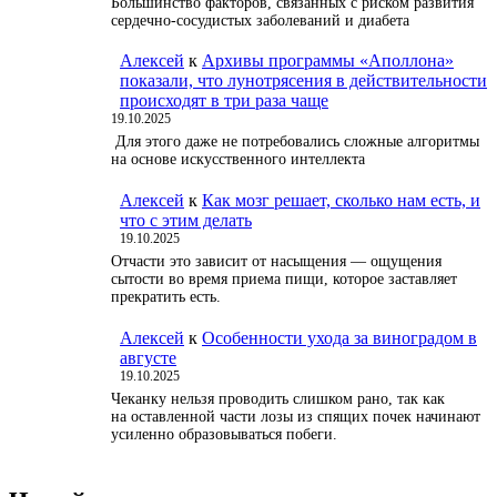
Большинство факторов, связанных с риском развития
сердечно-сосудистых заболеваний и диабета
Алексей
к
Архивы программы «Аполлона»
показали, что лунотрясения в действительности
происходят в три раза чаще
19.10.2025
Для этого даже не потребовались сложные алгоритмы
на основе искусственного интеллекта
Алексей
к
Как мозг решает, сколько нам есть, и
что с этим делать
19.10.2025
Отчасти это зависит от насыщения — ощущения
сытости во время приема пищи, которое заставляет
прекратить есть.
Алексей
к
Особенности ухода за виноградом в
августе
19.10.2025
Чеканку нельзя проводить слишком рано, так как
на оставленной части лозы из спящих почек начинают
усиленно образовываться побеги.