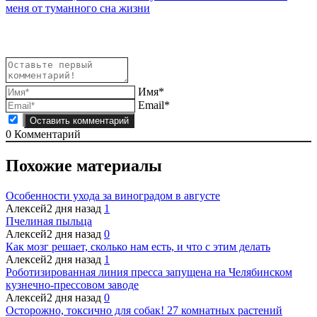
меня от туманного сна жизни
Имя*
Email*
0
Комментарий
Похожие материалы
Особенности ухода за виноградом в августе
Алексей
2 дня назад
1
Пчелиная пыльца
Алексей
2 дня назад
0
Как мозг решает, сколько нам есть, и что с этим делать
Алексей
2 дня назад
1
Роботизированная линия пресса запущена на Челябинском
кузнечно-прессовом заводе
Алексей
2 дня назад
0
Осторожно, токсично для собак! 27 комнатных растений