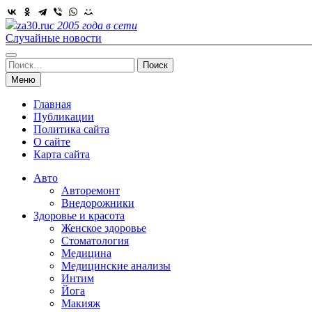
Skip
to
za30.ru
с 2005 года в сети
content
Случайные новости
Найти:
Меню
Главная
Публикации
Политика сайта
О сайте
Карта сайта
Авто
Авторемонт
Внедорожники
Здоровье и красота
Женское здоровье
Стоматология
Медицина
Медицинские анализы
Интим
Йога
Макияж